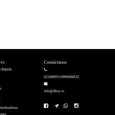
rés
Contáctanos
a Rápida
022400951/0996686632
s
info@dbox.ec
s
stribuidores
ones