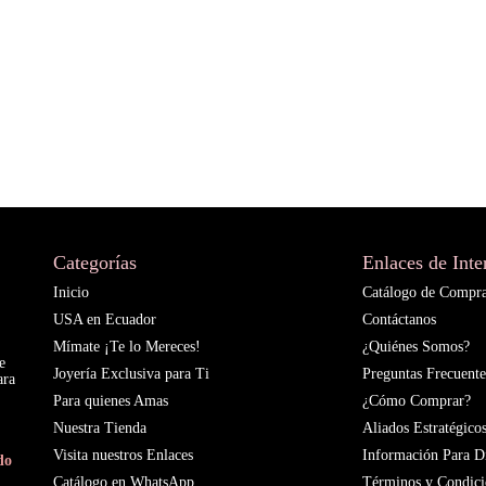
Categorías
Enlaces de Inte
Inicio
Catálogo de Compr
USA en Ecuador
Contáctanos
Mímate ¡Te lo Mereces!
¿Quiénes Somos?
e
Joyería Exclusiva para Ti
Preguntas Frecuente
ara
Para quienes Amas
¿Cómo Comprar?
Nuestra Tienda
Aliados Estratégico
Visita nuestros Enlaces
Información Para Di
do
Catálogo en WhatsApp
Términos y Condici